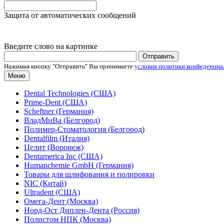
Защита от автоматических сообщений
Введите слово на картинке
Нажимая кнопку "Отправить" Вы принимаете
условия политики конфеденциа
Меню
Dental Technologies (США)
Prime-Dent (США)
Scheftner (Германия)
ВладМиВа (Белгород)
Полимер-Стоматология (Белгород)
Dentalfilm (Италия)
Целит (Воронеж)
Dentamerica Inc (США)
Humanchemie GmbH (Германия)
Товары для шлифования и полировки
NIC (Китай)
Ultradent (США)
Омега-Дент (Москва)
Норд-Ост Диплен-Дента (Россия)
Полистом НПК (Москва)