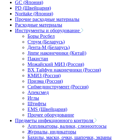
GC (Япония)
PD (Швейцария)
Noritake (Япония)
Прочие расходные материалы
Расходные материалы
Инструменты и оборудование
Боры Росбел
Струм (Беларусь)
Дента-М (Беларусь)
Jinme наконечники (Китай)
Пакистан
Можайский МИЗ (Россия)
ВХ Тайфун наконечники (Россия)
КМИЗ (Россия)
Призма (Россия)
Сибмединструмент (Россия)
Апексмед
Иглы
Штифты
EMS (Швейцария)
Прочее оборудование
Предметы инфекционного контроля
Аппликаторы, валики, слюноотсосы
Журналы, индикаторы
Бахилы, маски, очки, шапочки, экраны