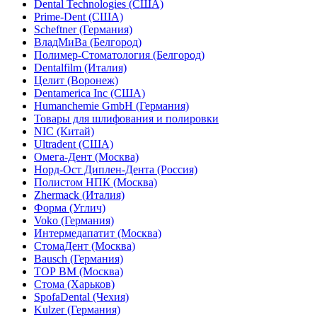
Dental Technologies (США)
Prime-Dent (США)
Scheftner (Германия)
ВладМиВа (Белгород)
Полимер-Стоматология (Белгород)
Dentalfilm (Италия)
Целит (Воронеж)
Dentamerica Inc (США)
Humanchemie GmbH (Германия)
Товары для шлифования и полировки
NIC (Китай)
Ultradent (США)
Омега-Дент (Москва)
Норд-Ост Диплен-Дента (Россия)
Полистом НПК (Москва)
Zhermack (Италия)
Форма (Углич)
Voko (Германия)
Интермедапатит (Москва)
СтомаДент (Москва)
Bausch (Германия)
ТОР ВМ (Москва)
Стома (Харьков)
SpofaDental (Чехия)
Kulzer (Германия)